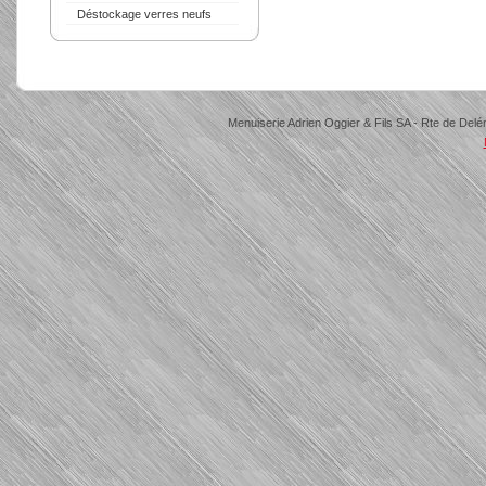
Déstockage verres neufs
Menuiserie Adrien Oggier & Fils SA - Rte de Delé