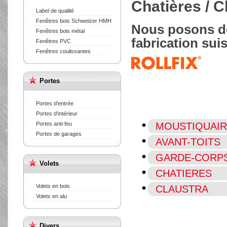
Chatières / C
Label de qualité
Fenêtres bois Schweizer HMH
Nous p
osons de
Fenêtres bois métal
fabrication sui
Fenêtres PVC
Fenêtres coulissantes
Portes
Portes d'entrée
Portes d'intérieur
Portes anti-feu
MOUSTIQUAI
Portes de garages
AVANT-TOITS
GARDE-CORPS
Volets
CHATIERES
Volets en bois
CLAUSTRA
Volets en alu
Divers