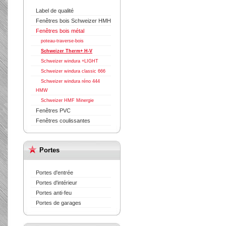
Label de qualité
Fenêtres bois Schweizer HMH
Fenêtres bois métal
poteau-traverse-bois
Schweizer Therm+ H-V
Schweizer windura +LIGHT
Schweizer windura classic 666
Schweizer windura réno 444
HMW
Schweizer HMF Minergie
Fenêtres PVC
Fenêtres coulissantes
Portes
Portes d'entrée
Portes d'intérieur
Portes anti-feu
Portes de garages